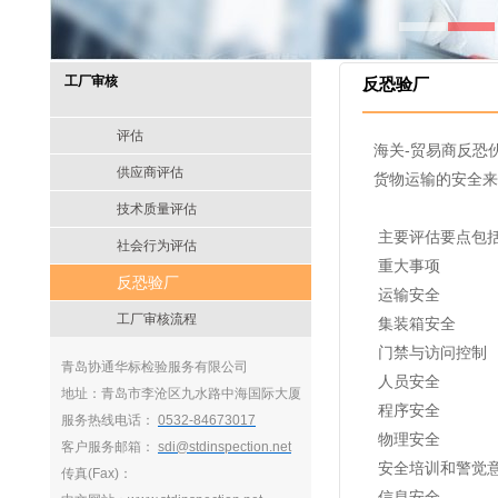
工厂审核
反恐验厂
评估
海关-贸易商反恐
供应商评估
货物运输的安全来
技术质量评估
主要评估要点包
社会行为评估
重大事项
反恐验厂
运输安全
工厂审核流程
集装箱安全
门禁与访问控制
青岛协通华标检验服务有限公司
人员安全
地址：青岛市李沧区九水路中海国际大厦
程序安全
服务热线电话：
0532-84673017
物理安全
客户服务邮箱：
sdi@stdinspection.net
安全培训和警觉
传真(Fax)：
信息安全